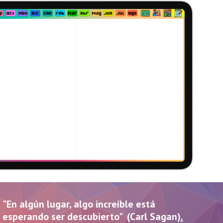
"En algún lugar, algo increíble está
esperando ser descubierto" (Carl Sagan)
.