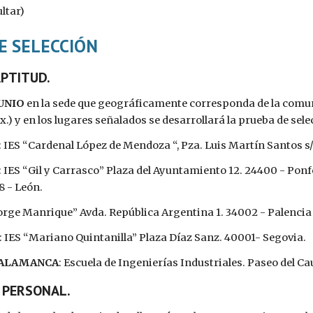
ltar)
E SELECCIÓN
APTITUD.
JUNIO
 en la sede que geográficamente corresponda de la comunid
.) y en los lugares señalados se desarrollará la prueba de sel
: IES “Cardenal López de Mendoza “, Pza. Luis Martín Santos s
: IES “Gil y Carrasco” Plaza del Ayuntamiento 12. 24400 - Po
8 - León.
Jorge Manrique” Avda. República Argentina 1. 34002 - Palencia
: IES “Mariano Quintanilla” Plaza Díaz Sanz. 40001- Segovia.
SALAMANCA
: Escuela de Ingenierías Industriales. Paseo del Cau
A PERSONAL.