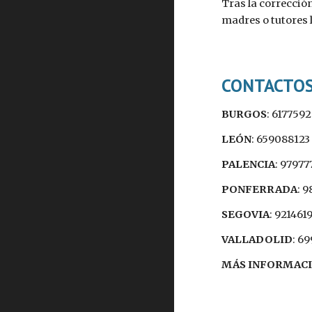
Tras la corrección
madres o tutores l
CONTACTO
BURGOS
: 6177592
LEÓN
: 659088123
PALENCIA
: 97977
PONFERRADA
: 
SEGOVIA
: 921461
VALLADOLID
: 6
MÁS INFORMAC