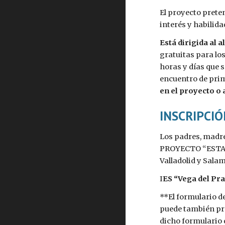
El proyecto prete
interés y habilid
Está dirigida al
gratuitas para lo
horas y días que 
encuentro de pri
en el proyecto o 
INSCRIPCI
Los padres, madres
PROYECTO “ESTALMA
Valladolid y Salam
I
ES “Vega del Pra
**El formulario d
puede también pre
dicho formulario