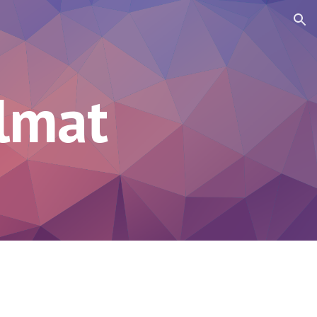
ion
lmat