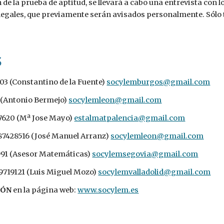
 de la prueba de aptitud, se llevará a cabo una entrevista con 
egales, que previamente serán avisados personalmente. Sólo tras
S
03 (Constantino de la Fuente) 
socylemburgos@gmail.com
 (Antonio Bermejo) 
socylemleon@gmail.com
7620 (Mª Jose Mayo) 
estalmatpalencia@gmail.com
987428516 (José Manuel Arranz) 
socylemleon@gmail.com
991 (Asesor Matemáticas) 
socylemsegovia@gmail.com
99719121 (Luis Miguel Mozo) 
socylemvalladolid@gmail.com
IÓN
 en la página web: 
www.socylem.es