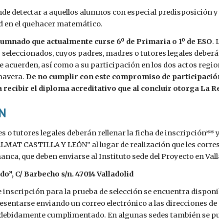
nde detectar a aquellos alumnos con especial predisposición y
ad en el quehacer matemático.
 alumnado que actualmente curse 6º de Primaria o 1º de ESO
.
s seleccionados, cuyos padres, madres o tutores legales deberá
se acuerden, así como a su participación en los dos actos regi
mavera. 
De no cumplir con este compromiso de participación
a recibir el diploma acreditativo que al concluir otorga La 
ÓN
 o tutores legales deberán rellenar la ficha de inscripción** y
T CASTILLA Y LEÓN” al lugar de realización que les correspon
anca, que deben enviarse al Instituto sede del Proyecto en Vall
do”, C/ Barbecho s/n. 47014 Valladolid
e inscripción para la prueba de selección se encuentra dispon
sentarse enviando un correo electrónico a las direcciones de 
 debidamente cumplimentado. En algunas sedes también se pue