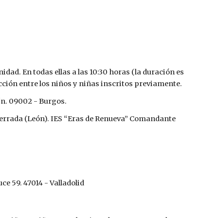
ad. En todas ellas a las 10:30 horas (la duración es 
ección entre los niños y niñas inscritos previamente.
/n. 09002 - Burgos.
nferrada (León). IES “Eras de Renueva” Comandante 
ce 59. 47014 - Valladolid