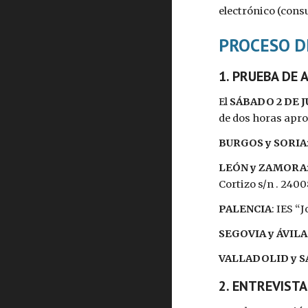
electrónico (consu
PROCESO D
1. PRUEBA DE 
El 
SÁBADO 2 DE 
de dos horas aprox
BURGOS y SORIA
LEÓN y ZAMORA
Cortizo s/n . 2400
PALENCIA
: IES “
SEGOVIA y ÁVILA
VALLADOLID y 
2. ENTREVIST