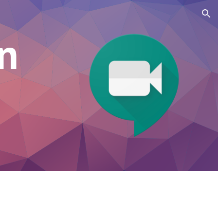
ion
n