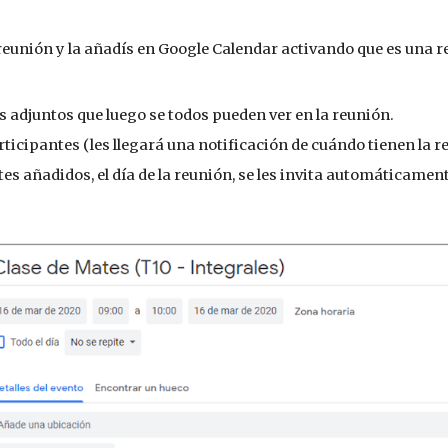
reunión y la añadís en Google Calendar activando que es una r
s adjuntos que luego se todos pueden ver en la reunión.
rticipantes (les llegará una notificación de cuándo tienen la r
es añadidos, el día de la reunión, se les invita automáticament