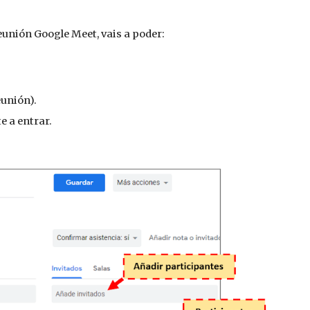
eunión Google Meet, vais a poder:
eunión).
e a entrar. 