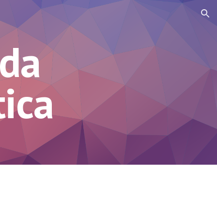
ion
ada
ica