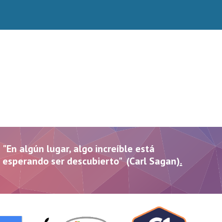
"En algún lugar, algo increíble está
esperando ser descubierto" (Carl Sagan)
.