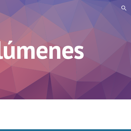
ion
olúmenes