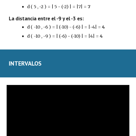
d ( 5 , -2 ) = | 5 - (-2) | = |7| = 
7
La distancia entre el -9 y el -3 es:
d ( -10 , -6 ) = | (-10) - (-6) | = |-4| = 
4
d ( -10 , -9 ) = | (-6) - (-10) | = |4| = 
4
INTERVALOS