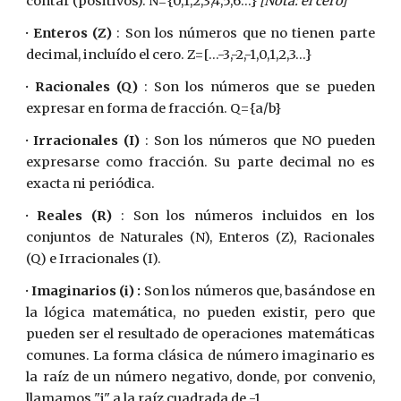
contar (positivos). N={0,1,2,3,4,5,6...}
[Nota: el cero]
· Enteros (Z)
: Son los números que no tienen parte
decimal, incluído el cero. Z=[...-3,-2,-1,0,1,2,3...}
· Racionales (Q)
: Son los números que se pueden
expresar en forma de fracción. Q={a/b}
· Irracionales (I)
: Son los números que NO pueden
expresarse como fracción. Su parte decimal no es
exacta ni periódica.
· Reales (R)
: Son los números incluidos en los
conjuntos de Naturales (N), Enteros (Z), Racionales
(Q) e Irracionales (I).
· Imaginarios (i) :
Son los números que, basándose en
la lógica matemática, no pueden existir, pero que
pueden ser el resultado de operaciones matemáticas
comunes. La forma clásica de número imaginario es
la raíz de un número negativo, donde, por convenio,
llamamos "i" a la raíz cuadrada de -1.