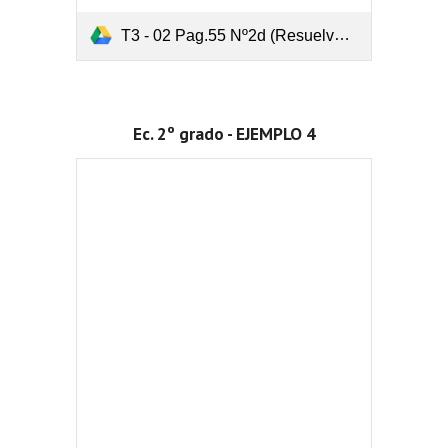
T3 - 02 Pag.55 Nº2d (Resuelve y representa).pdf
Ec. 2º grado - EJEMPLO 4