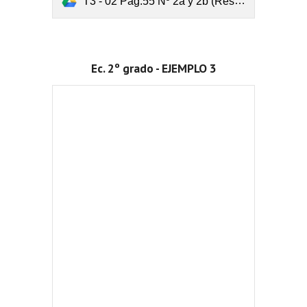
T3 - 02 Pag.55 Nº 2a y 2b (Resuelve y representa).pdf
Ec. 2º grado - EJEMPLO 3