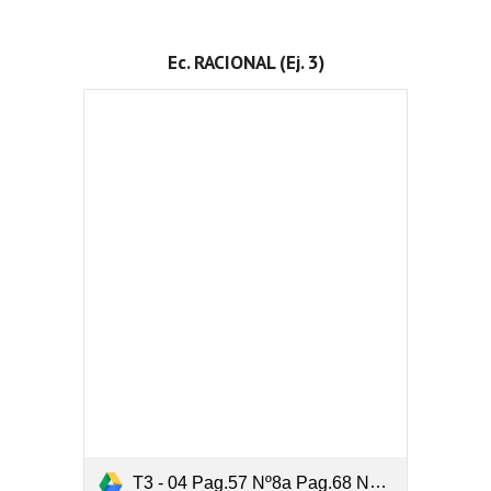
Ec. RACIONAL (Ej. 3)
T3 - 04 Pag.57 Nº8a Pag.68 Nº38d (Resuelve).pdf