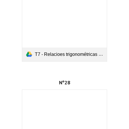
T7 - Relacioes trigonométricas (Nº24, 25, 26).pdf
Nº28