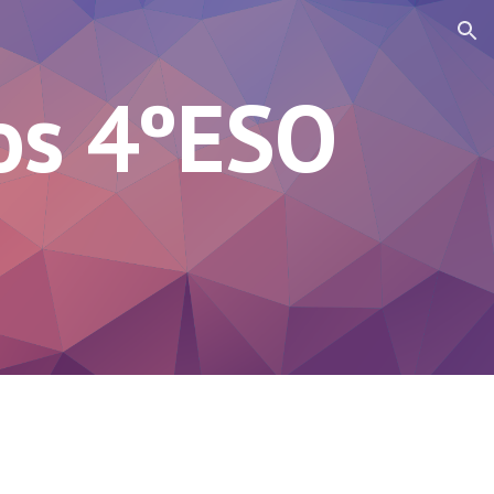
ion
os 4ºESO