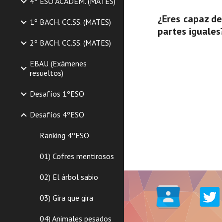
4º ESO ACADEM. (MATES)
¿Eres capaz de
1º BACH. CC.SS. (MATES)
partes iguales
2º BACH. CC.SS. (MATES)
EBAU (Exámenes
resueltos)
Desafíos 1ºESO
Desafíos 4ºESO
Ranking 4ºESO
01) Cofres mentirosos
02) El árbol sabio
03) Gira que gira
04) Animales pesados