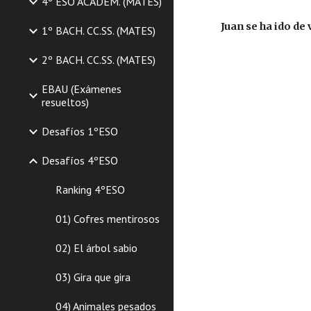
4º ESO ACADEM. (MATES)
Juan se ha ido de
1º BACH. CC.SS. (MATES)
2º BACH. CC.SS. (MATES)
EBAU (Exámenes
resueltos)
Desafíos 1ºESO
Desafíos 4ºESO
Ranking 4ºESO
01) Cofres mentirosos
02) El árbol sabio
03) Gira que gira
04) Animales pesados