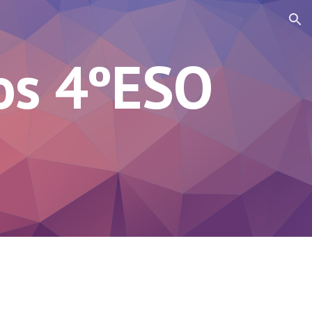
ion
os 4ºESO