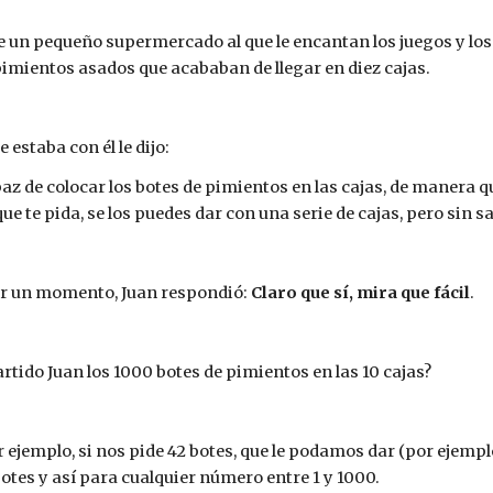
de un pequeño supermercado al que le encantan los juegos y lo
pimientos asados que acababan de llegar en diez cajas.
estaba con él le dijo:
az de colocar los botes de pimientos en las cajas, de manera que
e te pida, se los puedes dar con una serie de cajas, pero sin s
r un momento, Juan respondió: 
Claro que sí, mira que fácil
.
tido Juan los 1000 botes de pimientos en las 10 cajas?
r ejemplo, si nos pide 42 botes, que le podamos dar (por ejemplo)
botes y así para cualquier número entre 1 y 1000.