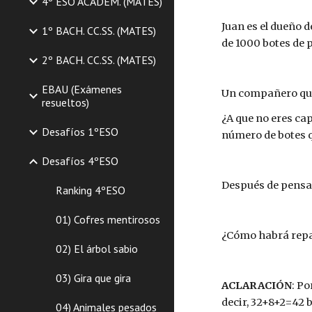
4º ESO ACADEM. (MATES)
Juan es el dueño 
1º BACH. CC.SS. (MATES)
de 1000 botes de 
2º BACH. CC.SS. (MATES)
EBAU (Exámenes
Un compañero que 
resueltos)
¿A que no eres cap
Desafíos 1ºESO
número de botes qu
Desafíos 4ºESO
Después de pensa
Ranking 4ºESO
01) Cofres mentirosos
¿Cómo habrá repar
02) El árbol sabio
03) Gira que gira
ACLARACIÓN
: Po
decir, 32+8+2=42 
04) Animales pesados