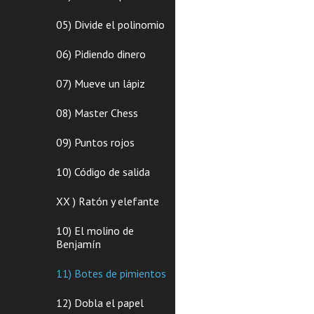
05) Divide el polinomio
06) Pidiendo dinero
07) Mueve un lápiz
08) Master Chess
09) Puntos rojos
10) Código de salida
XX ) Ratón y elefante
10) El molino de
Benjamín
11) Botes de pimientos
12) Dobla el papel