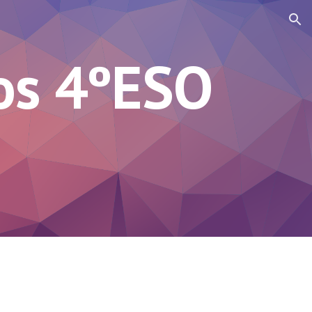
ion
os 4ºESO