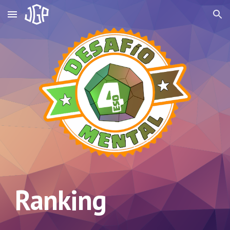
Skip to main content
Skip to navigation
Ranking