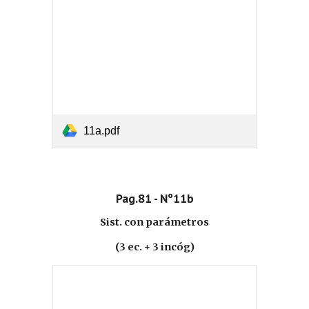
11a.pdf
Pag.81 - Nº11b
Sist. con parámetros
(3 ec. + 3 incóg)