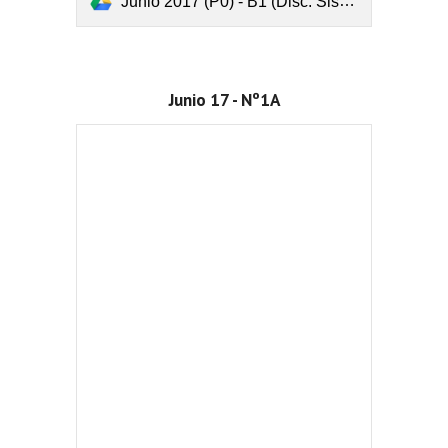
Junio 2017 (P0) - B1 (Disc. Sistema y Crarmer o Gauss).pdf
Junio 17 - Nº1A