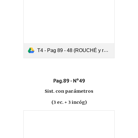
T4 - Pag 89 - 48 (ROUCHÉ y resolver por los 3 métodos).pdf
Pag.89 - Nº49
Sist. con parámetros
(3 ec. + 3 incóg)