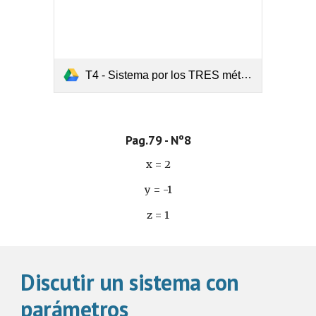
T4 - Sistema por los TRES métodos(1).pdf
Pag.79 - Nº8
x = 2
y = -1
z = 1
Discutir un sistema con 
parámetros