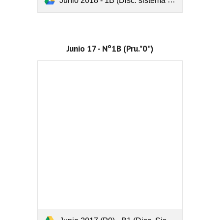
Junio 2018 - 1B (Disc. sistema y Gauss o Cramer).pdf
Junio 17 - Nº1B (Pru."0")