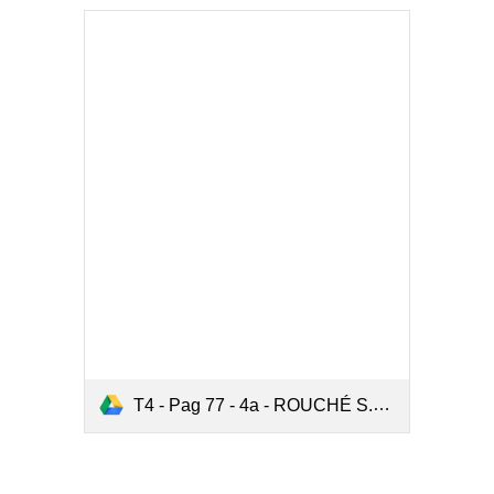
T4 - Pag 77 - 4a - ROUCHÉ S.C.I..pdf