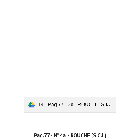
T4 - Pag 77 - 3b - ROUCHÉ S.I..pdf
Pag.77 - Nº4a  - ROUCHÉ (S.C.I.)