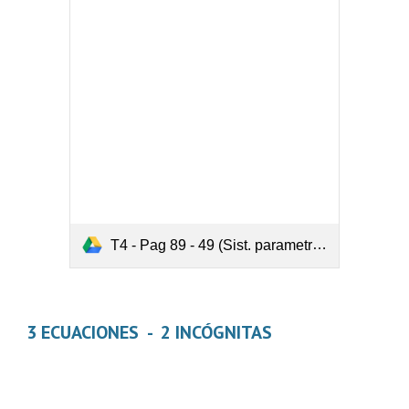
T4 - Pag 89 - 49 (Sist. parametros - 3 ec y 3 incog).pdf
3 ECUACIONES  -  2 INCÓGNITAS