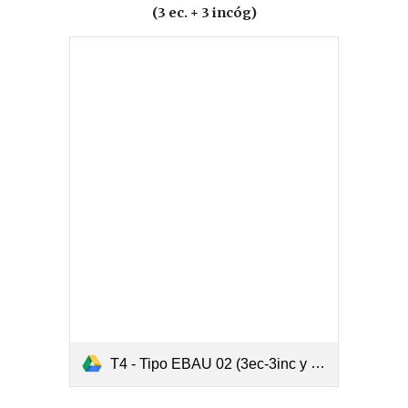
(3 ec. + 3 incóg)
T4 - Tipo EBAU 02 (3ec-3inc y resolver).pdf