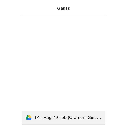
Gauss
T4 - Pag 79 - 5b (Cramer - Sist.Matricial - Gauss).pdf