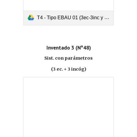
T4 - Tipo EBAU 01 (3ec-3inc y resolver).pdf
Inventado 3 (Nº48)
Sist. con parámetros
(3 ec. + 3 incóg)