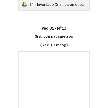
T4 - Inventado (Sist. parametros - 3 ec y 2 incog).pdf
Pag.81 - Nº13
Sist. con parámetros
(3 ec. + 2 incóg)