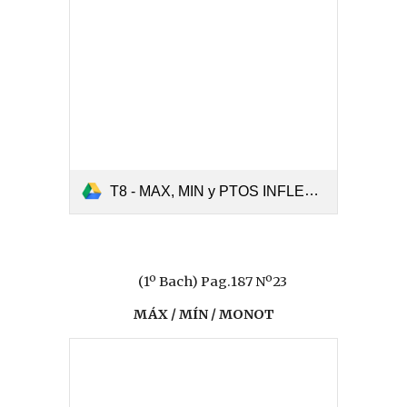
T8 - MAX, MIN y PTOS INFLEX (N47).pdf
(1º Bach) Pag.187 Nº23
MÁX / MÍN / MONOT