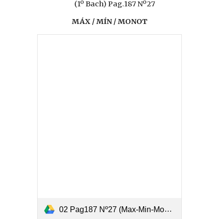
(1º Bach) Pag.187 Nº27
MÁX / MÍN / MONOT
02 Pag187 Nº27 (Max-Min-Monotonía).pdf