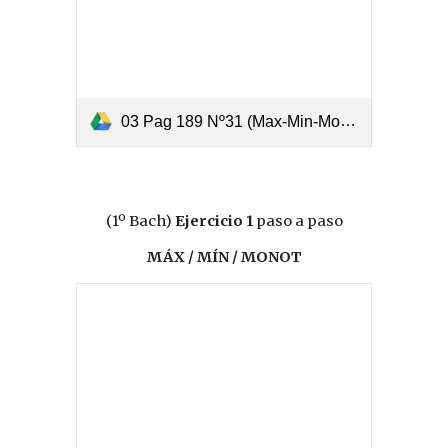
03 Pag 189 Nº31 (Max-Min-Monotonía-PtoInf-Curvatura).pdf
(1º Bach)
Ejercicio 1
paso a paso
MÁX / MÍN / MONOT