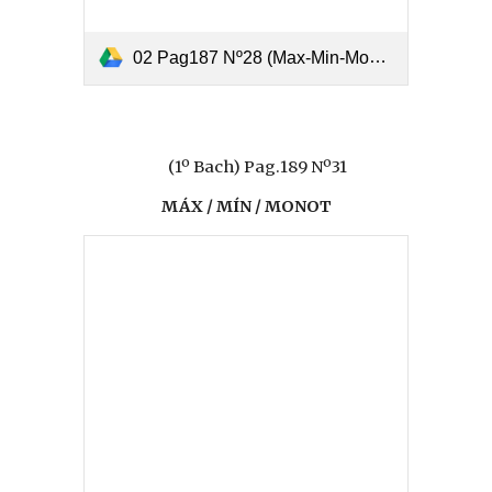
02 Pag187 Nº28 (Max-Min-Monotonía).pdf
(1º Bach) Pag.189 Nº31
MÁX / MÍN / MONOT